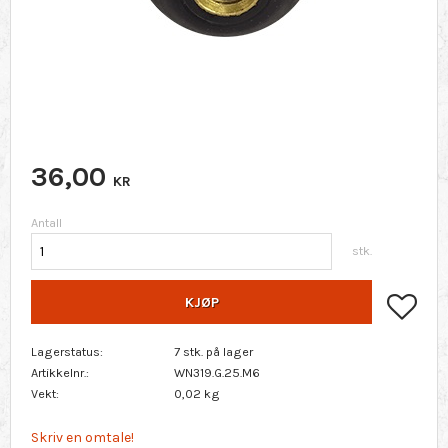
36,00
KR
Antall
stk.
Lagr
KJØP
Lagerstatus
7 stk. på lager
Artikkelnr.
WN319.G.25.M6
Vekt
0,02 kg
Skriv en omtale!