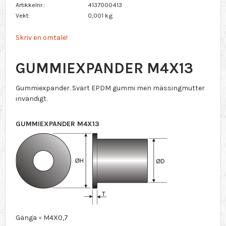
Artikkelnr.
4137000413
Vekt
0,001 kg
Skriv en omtale!
GUMMIEXPANDER M4X13
Gummiexpander. Svart EPDM gummi men mässingmutter
invändigt.
GUMMIEXPANDER M4X13
Gänga = M4X0,7