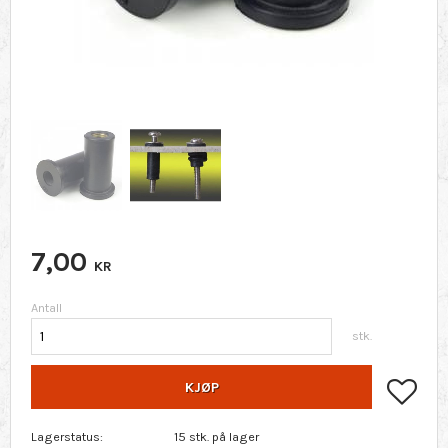
7,00
KR
Antall
stk.
Lagr
KJØP
Lagerstatus
15 stk. på lager