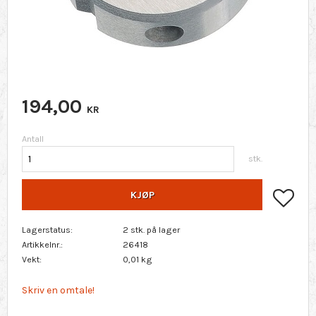
194,00
KR
Antall
stk.
Lagr
KJØP
Lagerstatus
2 stk. på lager
Artikkelnr.
26418
Vekt
0,01 kg
Skriv en omtale!