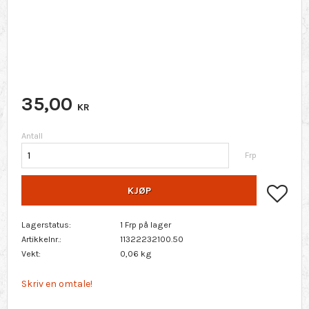
35,00
KR
Antall
Frp
Lagr
KJØP
Lagerstatus
1 Frp på lager
Artikkelnr.
11322232100.50
Vekt
0,06 kg
Skriv en omtale!