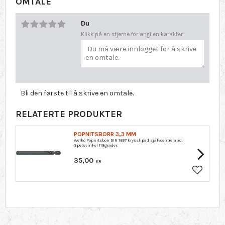
OMTALE
Du
Klikk på en stjerne for angi en karakter
Bli den første til å skrive en omtale.
RELATERTE PRODUKTER
POPNITSBORR 3,3 MM
Werkö Popnitsborr DIN 1897 krysslipad självcentrerand.
Spetsvinkel 118grader.
35,00
KR
Lagre so