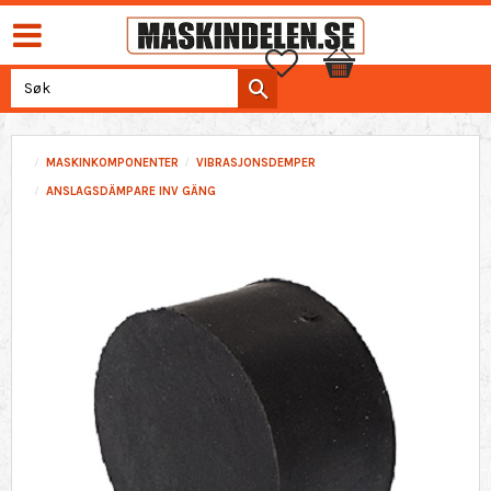
Favoritter
Handlekurv
MASKINKOMPONENTER
VIBRASJONSDEMPER
ANSLAGSDÄMPARE INV GÄNG