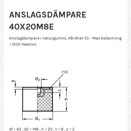
ANSLAGSDÄMPARE
40X20M8E
Anslagdämpare i naturgummi, Hårdhet 55 - Max belastning
= 1200 Newton.
d1 = 40 , d2 = M8 , h = 20 , t = 8 , s = 2 .