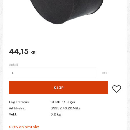
44,15
KR
Antall
stk.
Lagr
KJØP
Lagerstatus
18 stk. på lager
Artikkelnr.
GN352.40.20.M8.E
Vekt
0,2 kg
Skriv en omtale!