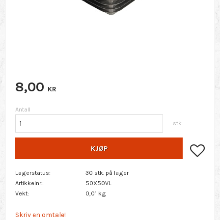
8,00
KR
Antall
stk.
Lagr
KJØP
Lagerstatus
30 stk. på lager
Artikkelnr.
50X50VL
Vekt
0,01 kg
Skriv en omtale!