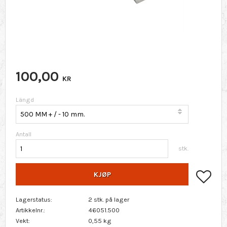
100,00
KR
Längd
Antall
stk.
Lagr
KJØP
Lagerstatus
2 stk. på lager
Artikkelnr.
46051.500
Vekt
0,55 kg