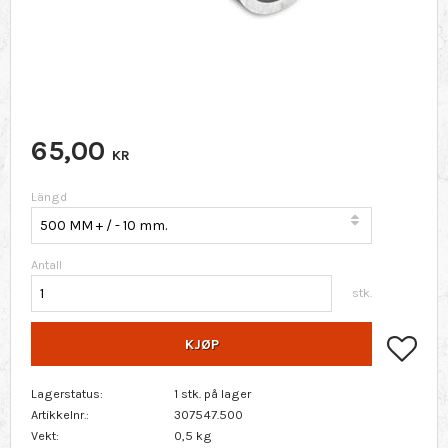
65,00
KR
Längd
Antall
stk.
Lagr
KJØP
Lagerstatus
1 stk. på lager
Artikkelnr.
307547.500
Vekt
0,5 kg