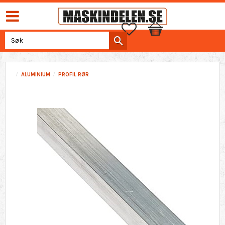
Favoritter
Handlekurv
ALUMINIUM
PROFIL RØR