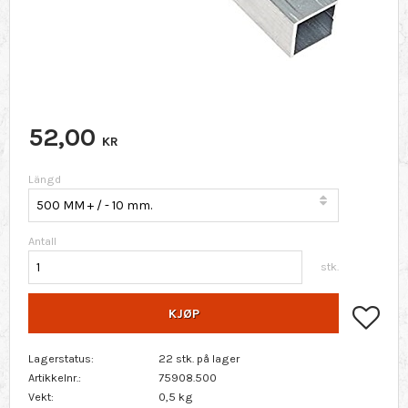
52,00
KR
Längd
Antall
stk.
Lagr
KJØP
Lagerstatus
22 stk. på lager
Artikkelnr.
75908.500
Vekt
0,5 kg