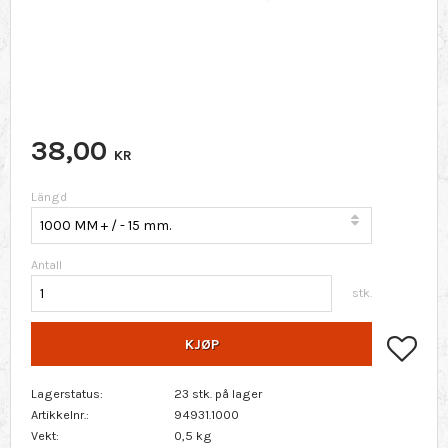
38,00
KR
Längd
Antall
stk.
Lagr
KJØP
Lagerstatus
23 stk. på lager
Artikkelnr.
94931.1000
Vekt
0,5 kg