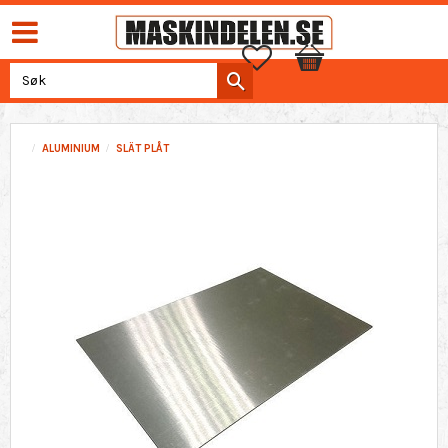
Favoritter
Handlekurv
ALUMINIUM
SLÄT PLÅT