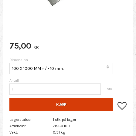
75,00
KR
Dimension
Antall
stk.
Lagr
KJØP
Lagerstatus
1 stk. på lager
Artikkelnr.
71568.100
Vekt
0,51 kg