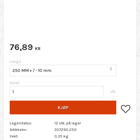
76,89
KR
Längd
Antall
stk.
Lagr
KJØP
Lagerstatus
12 stk. på lager
Artikkelnr.
307290.250
Vekt
0,35 kg