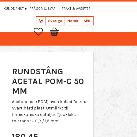
KUNDTJÄNST
FRÅGOR & SVAR
FRAKT & AVGIFTER
Sverige
Norsk
SEK
Favoritter
Handlekurv
RUNDSTÅNG
ACETAL POM-C 50
MM
Acetalplast (POM) även kallad Delrin.
Svart hård plast. Utmärkt till
finmekaniska detaljer. Tjockleks
tolerans : + 0,3 / 1,5 mm.
180,45