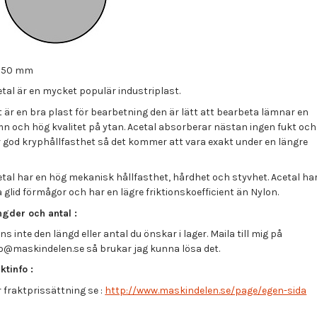
= 50 mm
etal är en mycket populär industriplast.
 är en bra plast för bearbetning den är lätt att bearbeta lämnar en
mn och hög kvalitet på ytan. Acetal absorberar nästan ingen fukt och
r god kryphållfasthet så det kommer att vara exakt under en längre
etal har en hög mekanisk hållfasthet, hårdhet och styvhet. Acetal ha
 glid förmågor och har en lägre friktionskoefficient än Nylon.
ngder och antal :
ns inte den längd eller antal du önskar i lager. Maila till mig på
fo@maskindelen.se så brukar jag kunna lösa det.
ktinfo :
 fraktprissättning se :
http://www.maskindelen.se/page/egen-sida