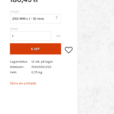
KR
Längd
Antall
stk.
Lagre som favoritt
KJØP
Lagerstatus
12 stk. på lager
Artikkelnr.
7340000.250
Vekt
0,75 kg
Skriv en omtale!