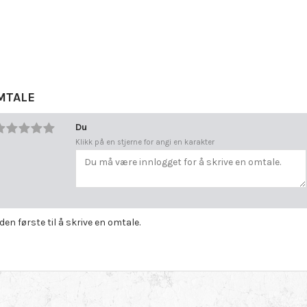
MTALE
Du
Klikk på en stjerne for angi en karakter
 den første til å skrive en omtale.