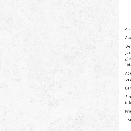
d 
Ac
Det
jä
ge
tid.
Ac
bra
Lä
Fin
in
Fra
För